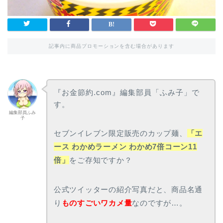
記事内に商品プロモーションを含む場合があります
『お金節約.com』編集部員「ふみ子」で
す。
編集部員ふみ
子
セブンイレブン限定販売のカップ麺、
「エ
ース わかめラーメン わかめ7倍コーン11
倍」
をご存知ですか？
公式ツイッターの紹介写真だと、商品名通
り
ものすごいワカメ量
なのですが…。