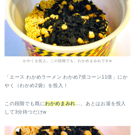
かやくを投入。この段階でも、わかめまみれですw
「エース わかめラーメン わかめ7倍コーン11倍」にか
やく（わかめ2袋）を投入！
この段階でも既に
わかめまみれ
…。あとはお湯を投入
して3分待つだけw