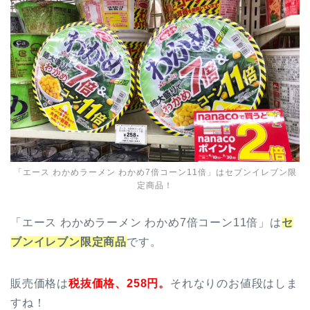
「エース わかめラーメン わかめ7倍コーン11倍」はセブンイレブン限
定商品！
「エース わかめラーメン わかめ7倍コーン11倍」は
セ
ブンイレブン限定商品
です。
販売価格は
税抜価格、258円。
それなりのお値段はしま
すね！