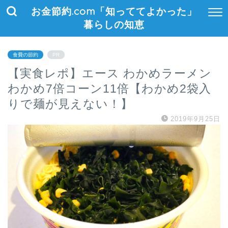
お金節約.com「知っててよかった」
暮らしの知恵
食費の節約
PR
【実食レポ】エース わかめラーメン
わかめ7倍コーン11倍【わかめ2袋入
りで麺が見えない！】
2019年9月25日