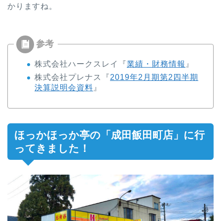
かりますね。
株式会社ハークスレイ『
業績・財務情報
』
株式会社プレナス『
2019年2月期第2四半期
決算説明会資料
』
ほっかほっか亭の「成田飯田町店」に行
ってきました！