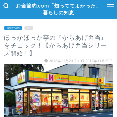
お金節約.com「知っててよかった」
暮らしの知恵
食費の節約
PR
ほっかほっか亭の『からあげ弁当』
をチェック！【からあげ弁当シリー
ズ開始！】
2018年11月23日
/
2018年11月29日