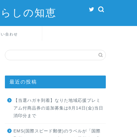
暮らしの知恵
問い合わせ
最近の投稿
【当選ハガキ到着】なりた地域応援プレミ
アム付商品券の追加募集は8月14日(金)当日
消印分まで
EMS(国際スピード郵便)のラベルが「国際