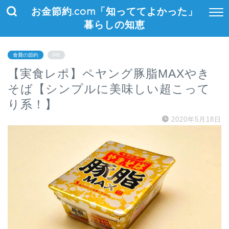
お金節約.com「知っててよかった」
暮らしの知恵
食費の節約
PR
【実食レポ】ペヤング豚脂MAXやき
そば【シンプルに美味しい超こって
り系！】
2020年5月18日