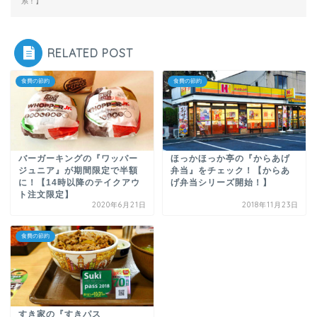
系！】
RELATED POST
食費の節約
食費の節約
バーガーキングの『ワッパー
ほっかほっか亭の『からあげ
ジュニア』が期間限定で半額
弁当』をチェック！【からあ
に！【14時以降のテイクアウ
げ弁当シリーズ開始！】
ト注文限定】
2020年6月21日
2018年11月23日
食費の節約
すき家の『すきパス