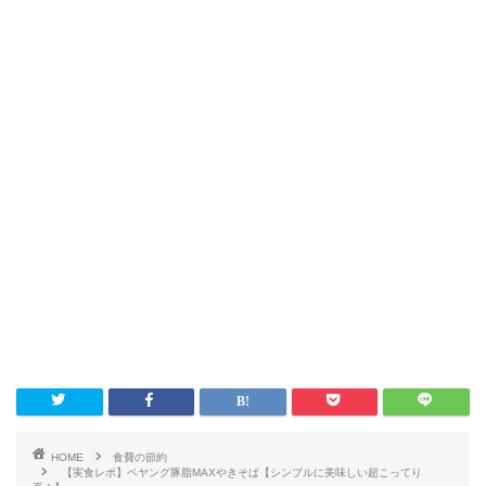
HOME
食費の節約
【実食レポ】ペヤング豚脂MAXやきそば【シンプルに美味しい超こってり