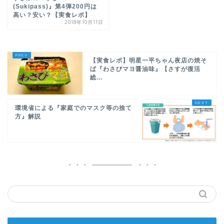
(Sukipass)』第4弾200円は
高い？安い？【実食レポ】
2018年10月11日
【実食レポ】明星一平ちゃん夜店の焼そ
ば『わさびマヨ醤油味』【さすが復活
総...
環境省による『家庭でのマスク等の捨て
方』解説