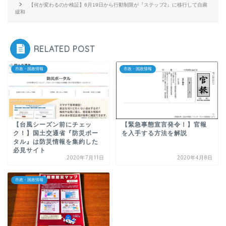
【何が変わるのか検証】6月19日から行動制限が『ステップ2』に移行して自粛
緩和
RELATED POST
市政・国政情報
市政・国政情報
【台風シーズン前にチェッ
【緊急事態宣言発令！】官報
ク！】国土交通省『防災ポー
を入手する方法を解説
タル』は防災情報を集約した
必見サイト
2020年7月11日
2020年4月8日
市政・国政情報