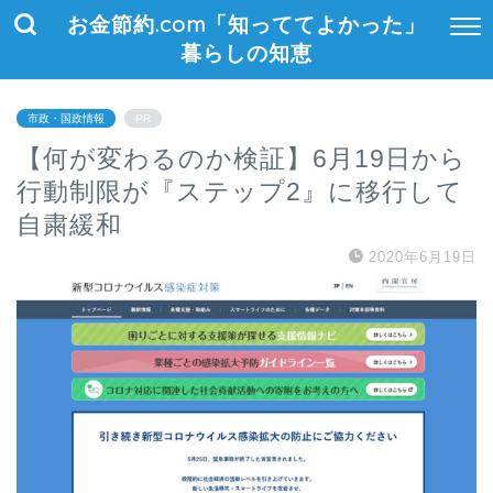
お金節約.com「知っててよかった」
暮らしの知恵
市政・国政情報
PR
【何が変わるのか検証】6月19日から
行動制限が『ステップ2』に移行して
自粛緩和
2020年6月19日