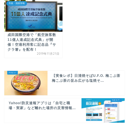
市政・国政情報
成田国際空港で「航空旅客数
11億人達成記念式典」が開
催！空港利用客に記念品『サ
クラ箸』を配布！
2019年11月21日
【実食レポ】日清焼そばU.F.O. 梅こぶ茶
梅こぶ茶の旨み広がる塩焼そ...
Yahoo!防災速報アプリは「自宅と職
場・実家」など離れた場所の災害情報...