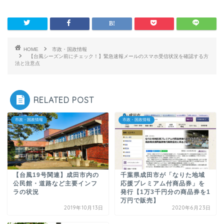
HOME
市政・国政情報
【台風シーズン前にチェック！】緊急速報メールのスマホ受信状況を確認する方
法と注意点
RELATED POST
市政・国政情報
市政・国政情報
【台風19号関連】成田市内の
千葉県成田市が「なりた地域
公民館・道路など主要インフ
応援プレミアム付商品券」を
ラの状況
発行【1万3千円分の商品券を1
万円で販売】
2019年10月13日
2020年6月23日