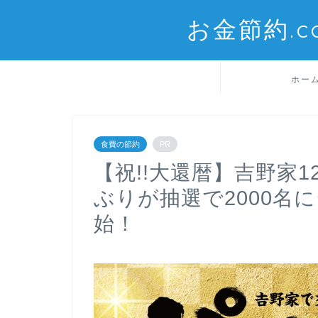
お金節約.
ホー
食費の節約
PR
【祝!!大還暦】吉野家
ぶりが抽選で2000名
始！