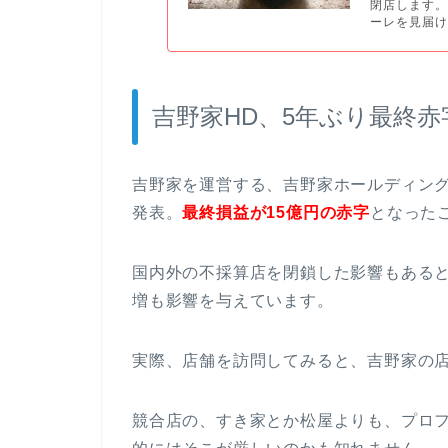
閉店します。
ーレを見届け
吉野家HD、5年ぶり最終
吉野家を運営する、吉野家ホールディングス
発表。
最終損益が15億円の赤字
となった
国内外の不採算店を閉鎖した影響もある
増も影響を与えています。
実際、店舗を訪問してみると、吉野家の
競合店の、すき家とか松屋よりも、プロ