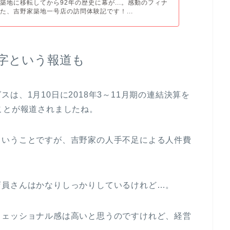
築地に移転してから92年の歴史に幕が...。感動のフィナ
た、吉野家築地一号店の訪問体験記です！...
赤字という報道も
は、1月10日に2018年3～11月期の連結決算を
ことが報道されましたね。
ということですが、吉野家の人手不足による人件費
店員さんはかなりしっかりしているけれど…。
フェッショナル感は高いと思うのですけれど、経営