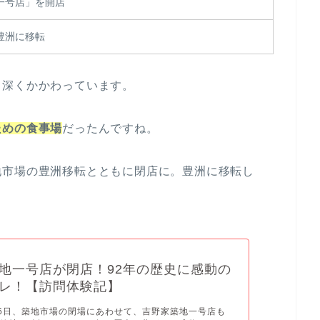
一号店」を開店
豊洲に移転
と深くかかわっています。
ための食事場
だったんですね。
地市場の豊洲移転とともに閉店に。豊洲に移転し
！
地一号店が閉店！92年の歴史に感動の
レ！【訪問体験記】
0月6日、築地市場の閉場にあわせて、吉野家築地一号店も