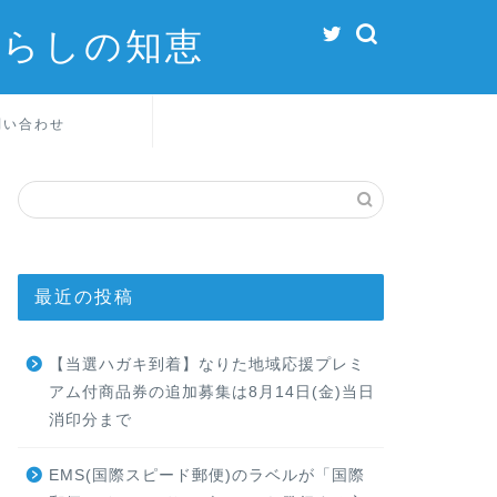
暮らしの知恵
問い合わせ
最近の投稿
【当選ハガキ到着】なりた地域応援プレミ
アム付商品券の追加募集は8月14日(金)当日
消印分まで
EMS(国際スピード郵便)のラベルが「国際