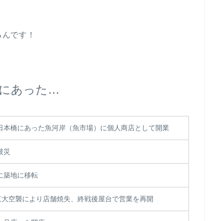
るんです！
にあった…
日本橋にあった魚河岸（魚市場）に個人商店として開業
被災
に築地に移転
東京大空襲により店舗焼失、終戦後屋台で営業を再開