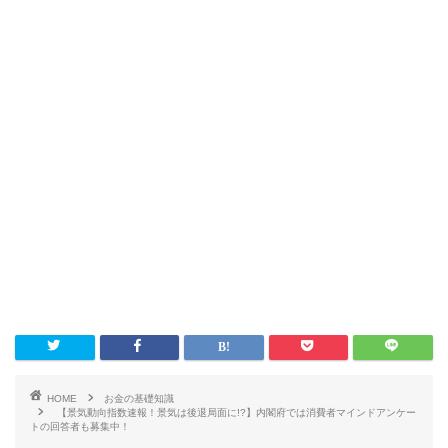
HOME
お金の基礎知識
【景気動向指数速報！景気は後退局面に!?】内閣府では消費者マインドアンケー
トの回答者も募集中！