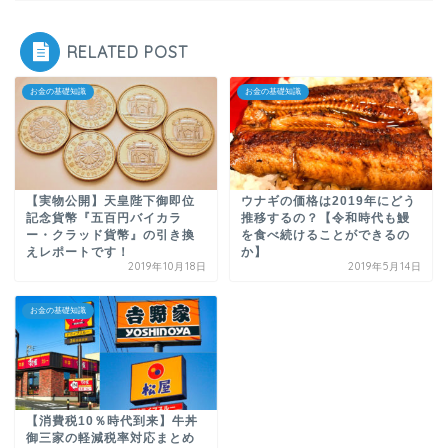
RELATED POST
お金の基礎知識
お金の基礎知識
【実物公開】天皇陛下御即位
ウナギの価格は2019年にどう
記念貨幣『五百円バイカラ
推移するの？【令和時代も鰻
ー・クラッド貨幣』の引き換
を食べ続けることができるの
えレポートです！
か】
2019年10月18日
2019年5月14日
お金の基礎知識
【消費税10％時代到来】牛丼
御三家の軽減税率対応まとめ