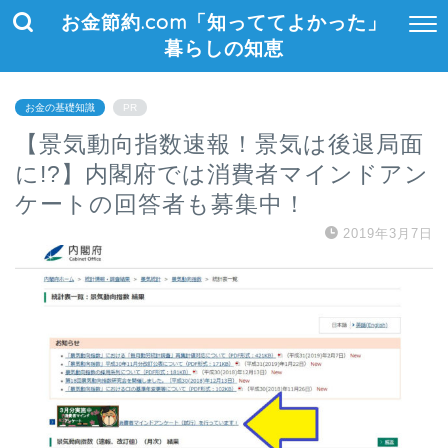
お金節約.com「知っててよかった」
暮らしの知恵
お金の基礎知識
PR
【景気動向指数速報！景気は後退局面
に!?】内閣府では消費者マインドアン
ケートの回答者も募集中！
2019年3月7日