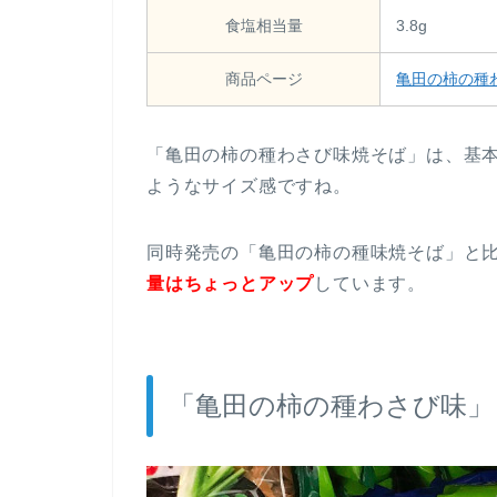
食塩相当量
3.8g
商品ページ
亀田の柿の種
「亀田の柿の種わさび味焼そば」は、基
ようなサイズ感ですね。
同時発売の「亀田の柿の種味焼そば」と
量はちょっとアップ
しています。
「亀田の柿の種わさび味」