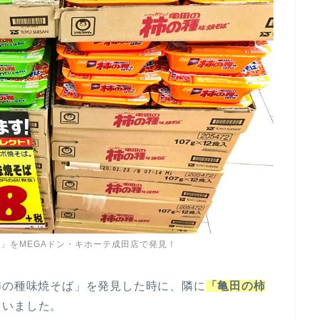
」をMEGAドン・キホーテ成田店で発見！
柿の種味焼そば」を発見した時に、隣に
「亀田の柿
ていました。