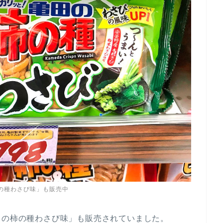
の種わさび味」も販売中
田の柿の種わさび味」も販売されていました。