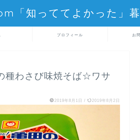
com「知っててよかった」
ム
プロフィール
お
の種わさび味焼そば☆ワサ
2019年8月1日
/
2019年8月2日