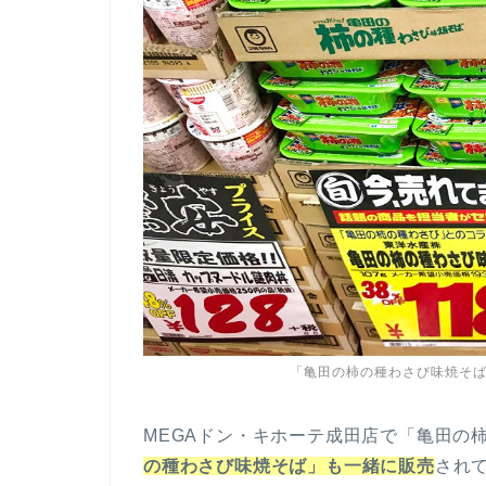
「亀田の柿の種わさび味焼そば
MEGAドン・キホーテ成田店で「亀田の
の種わさび味焼そば」も一緒に販売
され