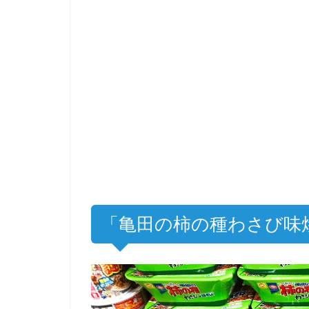
「亀田の柿の種わさび味焼