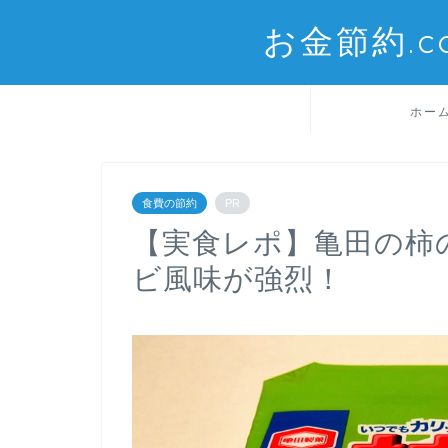
お金節約.
ホー
食費の節約
PR
【実食レポ】亀田の柿
ビ風味が強烈！