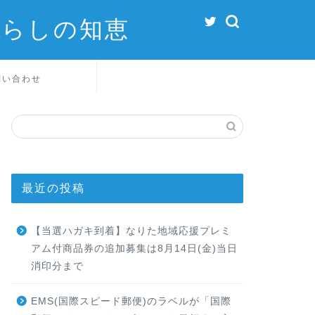
暮らしの知恵
問い合わせ
最近の投稿
【当選ハガキ到着】なりた地域応援プレミ
アム付商品券の追加募集は8月14日(金)当日
消印分まで
EMS(国際スピード郵便)のラベルが「国際