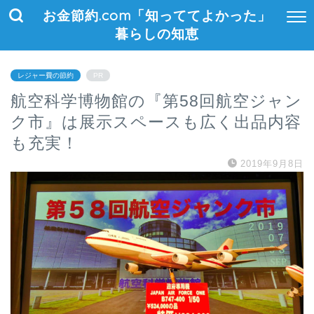
お金節約.com「知っててよかった」
暮らしの知恵
レジャー費の節約
PR
航空科学博物館の『第58回航空ジャン
ク市』は展示スペースも広く出品内容
も充実！
2019年9月8日