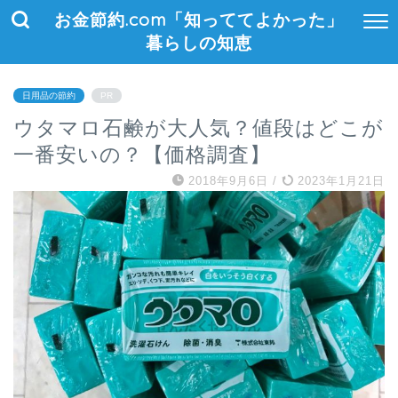
お金節約.com「知っててよかった」
暮らしの知恵
日用品の節約
PR
ウタマロ石鹸が大人気？値段はどこが
一番安いの？【価格調査】
2018年9月6日
/
2023年1月21日