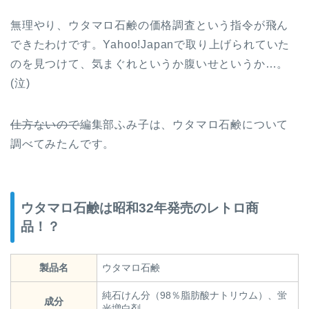
無理やり、ウタマロ石鹸の価格調査という指令が飛ん
できたわけです。Yahoo!Japanで取り上げられていた
のを見つけて、気まぐれというか腹いせというか…。
(泣)
仕方ないので
編集部ふみ子は、ウタマロ石鹸について
調べてみたんです。
ウタマロ石鹸は昭和32年発売のレトロ商
品！？
製品名
ウタマロ石鹸
純石けん分（98％脂肪酸ナトリウム）、蛍
成分
光増白剤