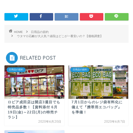
HOME
日用品の節約
ウタマロ石鹸が大人気？値段はどこが一番安いの？【価格調査】
RELATED POST
日用品の節約
日用品の節約
ロピア成田店は開店3週目でも
7月1日からのレジ袋有料化に
特売品多数！【資料添付 6月
備えて『携帯用エコバッグ』
19日(金)～22日(月)の特売チ
を準備！
ラシ】
2020年6月20日
2020年6月7日