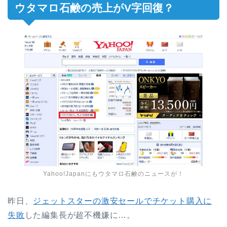
ウタマロ石鹸の売上がV字回復？
Yahoo!Japanにもウタマロ石鹸のニュースが！
昨日、
ジェットスターの激安セールでチケット購入に
失敗
した編集長が超不機嫌に…。