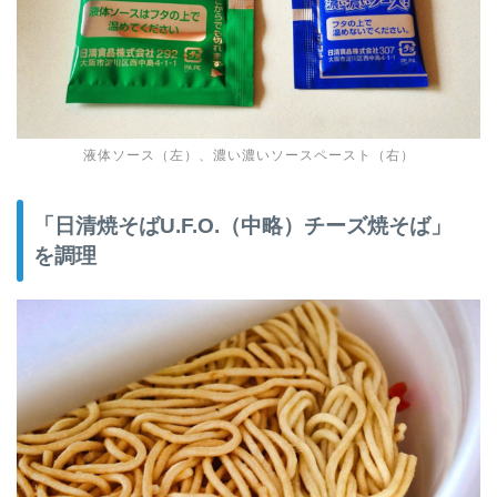
液体ソース（左）、濃い濃いソースペースト（右）
「日清焼そばU.F.O.（中略）チーズ焼そば」
を調理