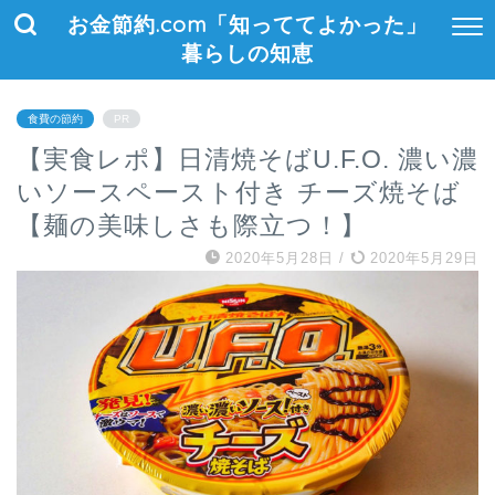
お金節約.com「知っててよかった」
暮らしの知恵
食費の節約
PR
【実食レポ】日清焼そばU.F.O. 濃い濃
いソースペースト付き チーズ焼そば
【麺の美味しさも際立つ！】
2020年5月28日
/
2020年5月29日