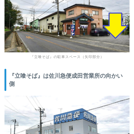
『立喰そば』の駐車スペース（矢印部分）
『立喰そば』は佐川急便成田営業所の向かい
側