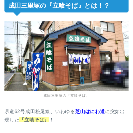
成田三里塚の『立喰そば』とは！？
成田三里塚の『立喰そば』
県道62号成田松尾線、いわゆる
芝山はにわ道
に突如出
現した
『立喰そば』
！