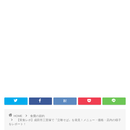
HOME
食費の節約
【実食レポ】成田市三里塚で『立喰そば』を発見！メニュー・価格・店内の様子
をレポート！