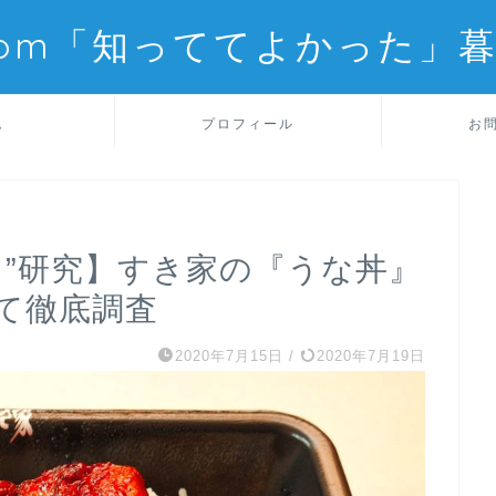
com「知っててよかった」
ム
プロフィール
お
の日”研究】すき家の『うな丼』
て徹底調査
2020年7月15日
/
2020年7月19日