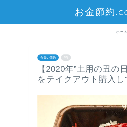
お金節約.
ホー
食費の節約
PR
【2020年”土用の丑
をテイクアウト購入し