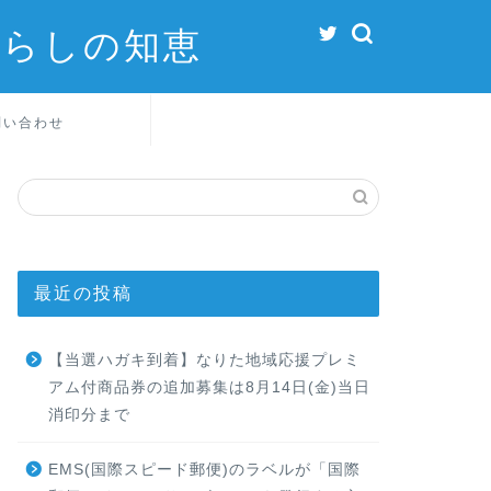
暮らしの知恵
問い合わせ
最近の投稿
【当選ハガキ到着】なりた地域応援プレミ
アム付商品券の追加募集は8月14日(金)当日
消印分まで
EMS(国際スピード郵便)のラベルが「国際