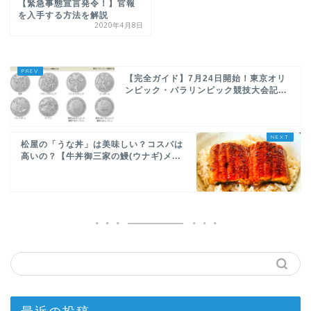
【緊急事態宣言発令！】官報
を入手する方法を解説
2020年4月8日
【完全ガイド】7月24日開始！東京オリ
ンピック・パラリンピック競技大会記...
松屋の「うな丼」は美味しい？コスパは
高いの？【牛丼御三家の鰻(ウナギ)メ...