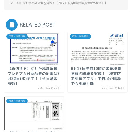
期日前投票のやり方を解説！【7月21日は参議院議員選挙の投票日】
RELATED POST
市政・国政情報
市政・国政情報
【締切迫る】なりた地域応援
6月17日午前10時に緊急地震
プレミアム付商品券の応募は7
速報の訓練を実施！『地震防
月22日(水)まで！【当日消印
災訓練アプリ』で自宅や職場
有効】
でも訓練可能
2020年7月20日
2020年6月16日
市政・国政情報