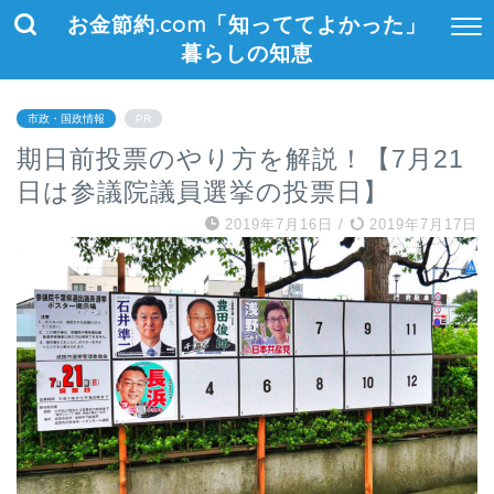
お金節約.com「知っててよかった」
暮らしの知恵
市政・国政情報
PR
期日前投票のやり方を解説！【7月21
日は参議院議員選挙の投票日】
2019年7月16日
/
2019年7月17日